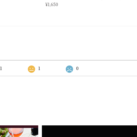
¥1,650
1
1
0