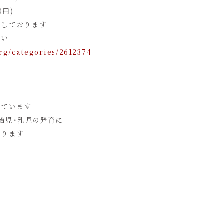
0円)
意しております
さい
org/categories/2612374
れています
胎児･乳児の発育に
ります