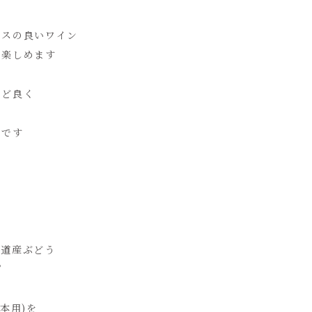
ンスの良いワイン
に楽しめます
ほど良く
ンです
海道産ぶどう
プ
本用)を