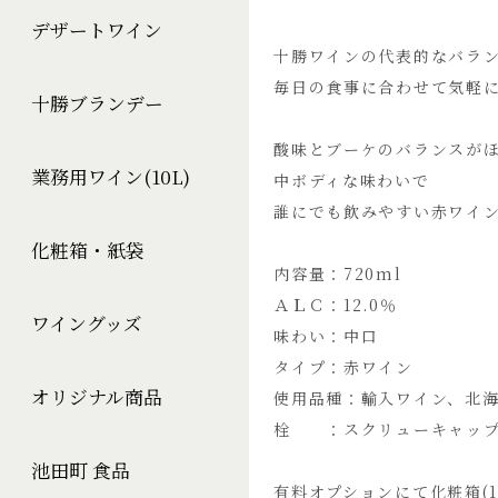
デザートワイン
十勝ワインの代表的なバラ
毎日の食事に合わせて気軽
十勝ブランデー
酸味とブーケのバランスが
業務用ワイン(10L)
中ボディな味わいで
誰にでも飲みやすい赤ワイ
化粧箱・紙袋
内容量：720ml
ＡＬＣ：12.0％
ワイングッズ
味わい：中口
タイプ：赤ワイン
オリジナル商品
使用品種：輸入ワイン、北
栓 ：スクリューキャッ
池田町 食品
有料オプションにて化粧箱(1