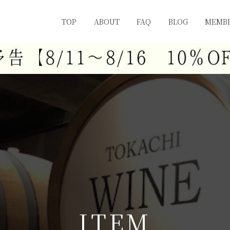
TOP
ABOUT
FAQ
BLOG
MEMBE
I
T
E
M