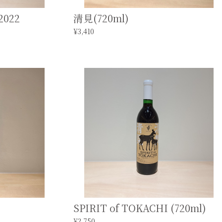
022
清見(720ml)
¥3,410
SPIRIT of TOKACHI (720ml)
¥2,750