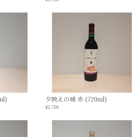
l)
夕映えの城 赤 (720ml)
¥2,750