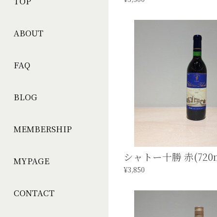
TOP
ABOUT
FAQ
BLOG
MEMBERSHIP
シャトー十勝 赤(720m
MYPAGE
¥3,850
CONTACT