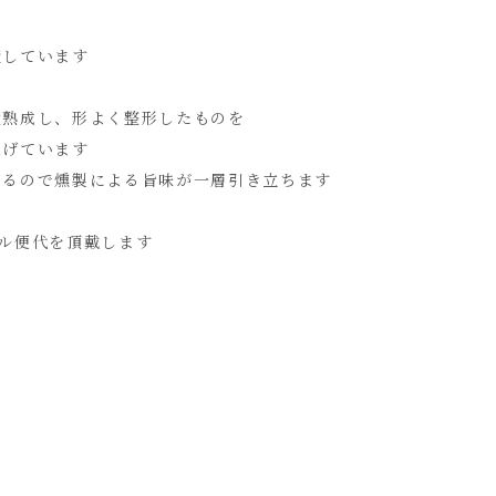
造しています
漬熟成し、形よく整形したものを
上げています
いるので燻製による旨味が一層引き立ちます
ル便代を頂戴します