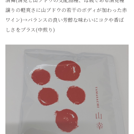
清舞(清見と山ブドウの交配品種、母親である清見種
譲りの軽爽さに山ブドウの若干のボディが加わった赤
ワイン)→バランスの良い芳醇な味わいにコクや香ば
しさをプラス(中煎り)