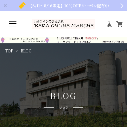
【8/11～8/16限定】10％OFFクーポン配布中
TOP
BLOG
B
L
O
G
ブログ