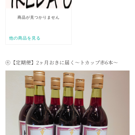
④【定期便】2ヶ月おきに届く～トカップ赤6本～