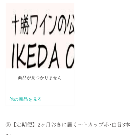
⑤【定期便】2ヶ月おきに届く～トカップ赤･白各3本
～