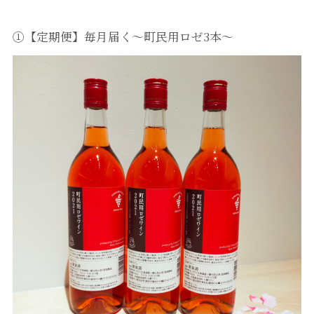
①【定期便】毎月届く～町民用ロゼ3本～