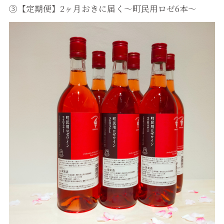
③【定期便】2ヶ月おきに届く～町民用ロゼ6本～