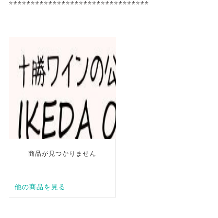
********************************