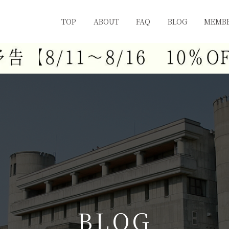
TOP
ABOUT
FAQ
BLOG
MEMBE
B
L
O
G