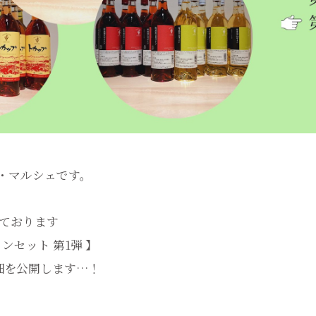
・マルシェです。
売しております
ンセット 第1弾 】
細を公開します…！
------------------------------------------------