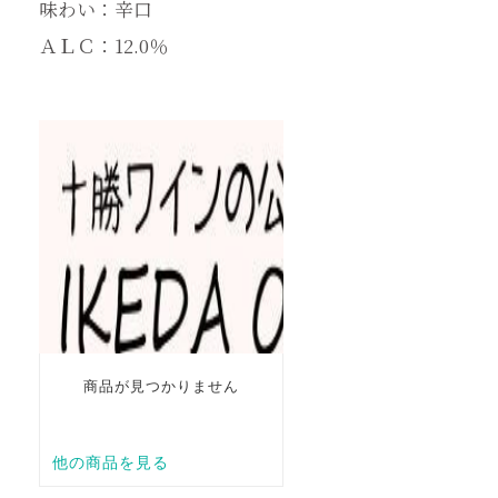
味わい：辛口
ＡＬＣ：12.0％