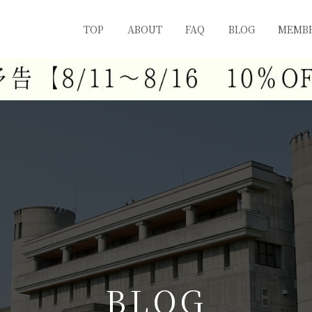
TOP
ABOUT
FAQ
BLOG
MEMBE
B
L
O
G