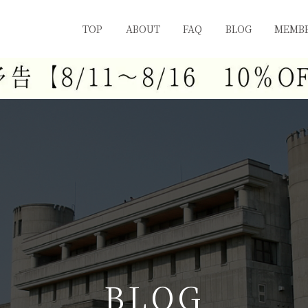
TOP
ABOUT
FAQ
BLOG
MEMBE
B
L
O
G