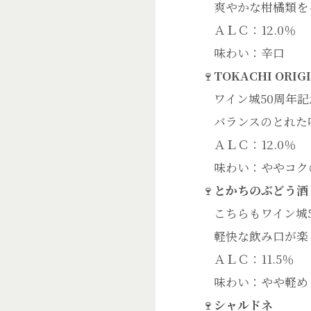
爽やかな柑橘類を
ＡＬＣ：12.0％
味わい：辛口
🍷
TOKACHI ORIG
ワイン城50周年記
バランスのとれた
ＡＬＣ：12.0％
味わい：ややコク
🍷
とかちのぶどう酒
こちらもワイン城5
軽快な飲み口が楽
ＡＬＣ：11.5％
味わい：やや軽め
🍷
シャルドネ