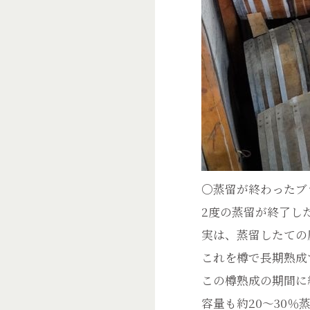
〇蒸留が終わったブ
2度の蒸留が終了した
実は、蒸留したての
これを樽で長期熟成
この樽熟成の期間に
容量も約20～30％