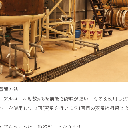
蒸留方法
「アルコール度数が8％前後で酸味が強い」ものを使用しま
ル」を使用して"2回"蒸留を行います1回目の蒸留は粗留とよ
たアルコールは「約27％」となります