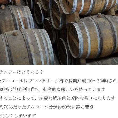
ランデーはどうなる？
アルコールはフレンチオーク樽で長期熟成(10～30年)さ
原酒は"無色透明"で、刺激的な味わいを持っています
することによって、綺麗な琥珀色と芳醇な香りになります
約70％だったアルコール分が約60％に落ち着き
蒸発してしまいます