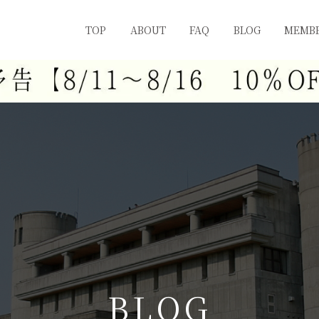
TOP
ABOUT
FAQ
BLOG
MEMBE
B
L
O
G