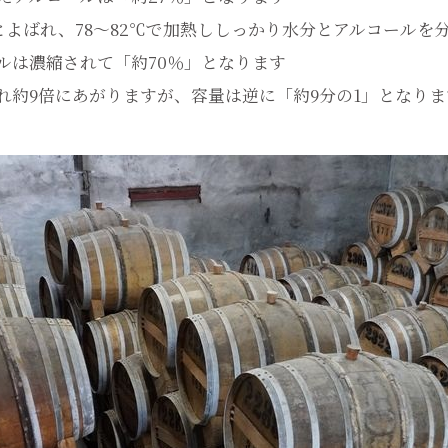
とよばれ、78～82℃で加熱ししっかり水分とアルコールを
ルは濃縮されて「約70％」となります
れ約9倍にあがりますが、容量は逆に「約9分の1」となりま