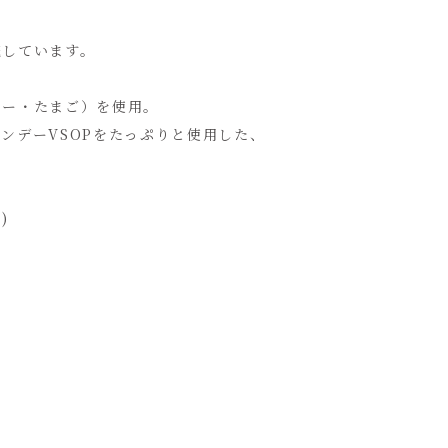
売しています。
ター・たまご）を使用。
ンデーVSOPをたっぷりと使用した、
。
)