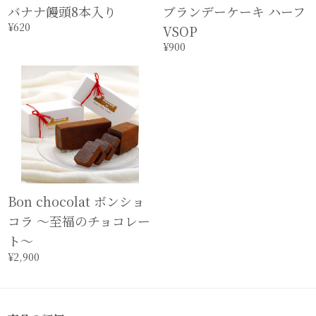
バナナ饅頭8本入り
ブランデーケーキ ハーフ
¥620
VSOP
¥900
Bon chocolat ボンショ
コラ 〜至福のチョコレー
ト〜
¥2,900