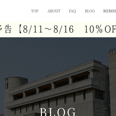
TOP
ABOUT
FAQ
BLOG
MEMBE
B
L
O
G